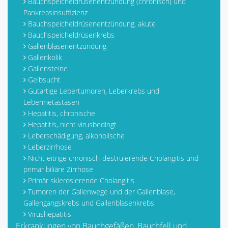
Bauchspeicheldrüsenentzündung (chronisch) und
Pankreasinsuffizienz
Bauchspeicheldrüsenentzündung, akute
Bauchspeicheldrüsenkrebs
Gallenblasenentzündung
Gallenkolik
Gallensteine
Gelbsucht
Gutartige Lebertumoren, Leberkrebs und
Lebermetastasen
Hepatitis, chronische
Hepatitis, nicht virusbedingt
Leberschädigung, alkoholische
Leberzirrhose
Nicht eitrige chronisch-destruierende Cholangitis und
primär biliäre Zirrhose
Primär sklerosierende Cholangitis
Tumoren der Gallenwege und der Gallenblase,
Gallengangskrebs und Gallenblasenkrebs
Virushepatitis
Erkrankungen von Bauchgefäßen, Bauchfell und