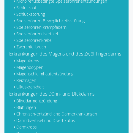
Nicht-refluxbedingte Speiseröhrenentzündungen
Schluckauf
Schluckstörung
Speiseröhren-Beweglichkeitsstörung
Speiseröhren-Krampfadern
Speiseröhrendivertikel
Speiseröhrenkrebs
Zwerchfellbruch
Erkrankungen des Magens und des Zwölffingerdarms
Magenkrebs
Magenpolypen
Magenschleimhautentzündung
Reizmagen
Ulkuskrankheit
Erkrankungen des Dünn- und Dickdarms
Blinddarmentzündung
Blähungen
Chronisch-entzündliche Darmerkrankungen
Darmdivertikel und Divertikulitis
Darmkrebs