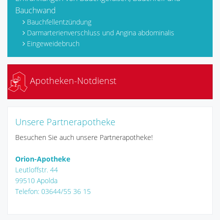
Bauchwand
Bauchfellentzündung
Darmarterienverschluss und Angina abdominalis
Eingeweidebruch
Apotheken-Notdienst
Unsere Partnerapotheke
Besuchen Sie auch unsere Partnerapotheke!
Orion-Apotheke
Leutloffstr. 44
99510 Apolda
Telefon: 03644/55 36 15